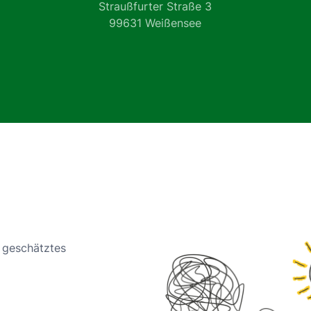
Straußfurter Straße 3
99631 Weißensee
n geschätztes